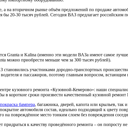
е, а на вторичном рынке объём предложений по продаже автомо
тя бы 20-30 тысяч рублей. Сегодня ВАЗ предлагает российским
 Granta и Kalina (именно эти модели ВАЗа имеют самое лучшее 
nta можно приобрести меньше чем за 300 тысяч рублей).
АЗ становились участниками дородно-транспортных происшествий
я водителя и пассажиров, поэтому главным вопросом, встающим 
центре кузовного ремонта «Кузовной-Кемерово»: наши специали
бы в короткие сроки произвести качественный кузовной ремонт
 покраска бампера
, багажника, дверей, капота или крыльев, так
окрытие автомобиля состав, идеально подходящий к цвету пов
его на повреждённое место тонким слоем без повреждения сосед
 придраться к качеству проведённого ремонта – он попросту не 