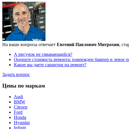
На ваши вопросы отвечает
Евгений Павлович Митрохин
, ст
А рисунок не смывающийся?
Оцените стоимость ремонта: поврежден бампер и левое п
Какие вы даете гарантии на ремонт?
Задать вопрос
Цены по маркам
Audi
BMW
Citroen
Ford
Honda
Hyundai
Infiniti