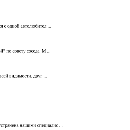
 с одной автолюбител ...
 по совету соседа. М ...
сей видимости, друг ...
устранена нашими специалис ...