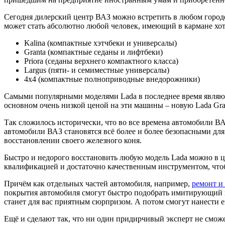
Сегодня дилерский центр ВАЗ можно встретить в любом город
может стать абсолютно любой человек, имеющий в кармане хо
Kalina (компактные хэтчбеки и универсалы)
Granta (компактные седаны и лифтбеки)
Priora (седаны верхнего компактного класса)
Largus (пяти- и семиместные универсалы)
4х4 (компактные полноприводные внедорожники)
Самыми популярными моделями Lada в последнее время являются
основном очень низкой ценой на эти машины – новую Lada Gra
Так сложилось исторически, что во все времена автомобили В
автомобили ВАЗ становятся всё более и более безопасными дл
восстановлении своего железного коня.
Быстро и недорого восстановить любую модель Lada можно в 
квалификацией и достаточно качественным инструментом, что
Причём как отдельных частей автомобиля, например,
ремонт и
покрытия автомобиля смогут быстро подобрать имитирующий п
станет для вас приятным сюрпризом. А потом смогут нанести 
Ещё и сделают так, что ни один придирчивый эксперт не сможет