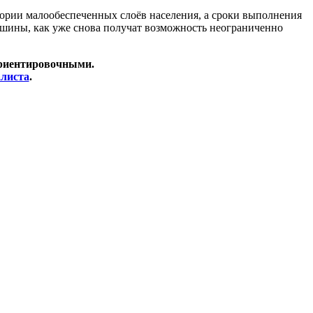
гории малообеспеченных слоёв населения, а сроки выполнения
машины, как уже снова получат возможность неограниченно
ориентировочными.
алиста
.