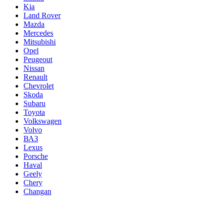
Kia
Land Rover
Mazda
Mercedes
Mitsubishi
Opel
Peugeout
Nissan
Renault
Chevrolet
Skoda
Subaru
Toyota
Volkswagen
Volvo
ВАЗ
Lexus
Porsche
Haval
Geely
Chery
Changan