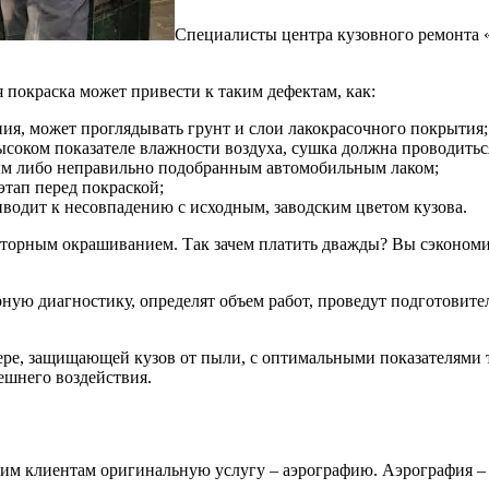
Специалисты центра кузовного ремонта 
 покраска может привести к таким дефектам, как:
я, может проглядывать грунт и слои лакокрасочного покрытия;
ысоком показателе влажности воздуха, сушка должна проводитьс
ным либо неправильно подобранным автомобильным лаком;
этап перед покраской;
водит к несовпадению с исходным, заводским цветом кузова.
торным окрашиванием. Так зачем платить дважды? Вы сэкономит
ую диагностику, определят объем работ, проведут подготовител
мере, защищающей кузов от пыли, с оптимальными показателями
ешнего воздействия.
им клиентам оригинальную услугу – аэрографию. Аэрография – 