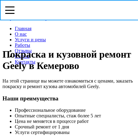
Режим работы: с Пн-Вс (09
00
- 19
00
)
Предварительная запись
Запрос звонка мастера
Главная
О нас
Услуги и цены
Работы
Отзывы
Покраска и кузовной ремонт
Статьи
Контакты
Geely в Кемерово
На этой странице вы можете ознакомиться с ценами, заказать
покраску и ремонт кузова автомобилей Geely.
Наши преимущества
Профессиональное оборудование
Опытные специалисты, стаж более 5 лет
Цена не меняется в процессе работ
Срочный ремонт от 1 дня
Услуги сертифицированы